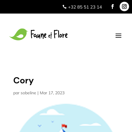
+32 85 51 23 14

a
Cory
par
sobeline
|
Mar 17, 2023