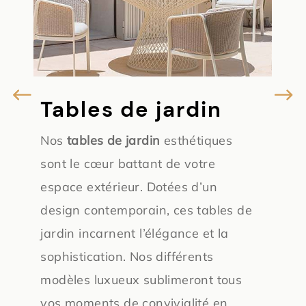
Tables de jardin
C
Nos
tables de jardin
esthétiques
Co
sont le cœur battant de votre
tab
espace extérieur. Dotées d’un
off
design contemporain, ces tables de
Di
le
jardin incarnent l’élégance et la
var
ur
sophistication. Nos différents
ell
modèles luxueux sublimeront tous
déc
vos moments de convivialité en
emb