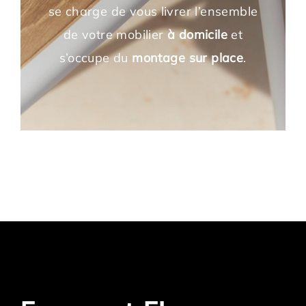
se charge de vous livrer l’ensemble
de votre mobilier
à domicile
et
s’occupe du
montage
sur place
.