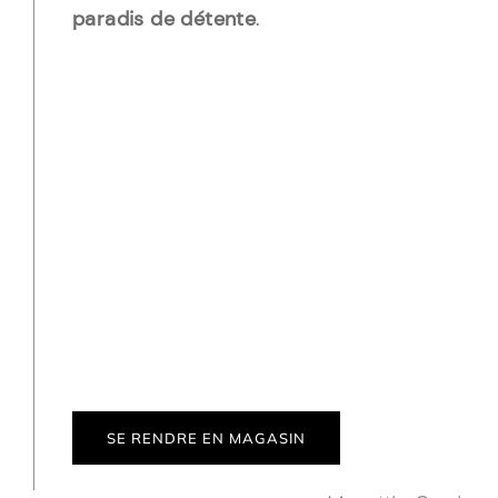
paradis de détente
.
Chez Faune et Flore, nous avons
sélectionné pour vous des
meubles
de jardin haut de gamme
qui
répondent aux plus hauts critères
d’exigence en matière de
design
, de
confort
et de
fonctionnalité
.
SE RENDRE EN MAGASIN