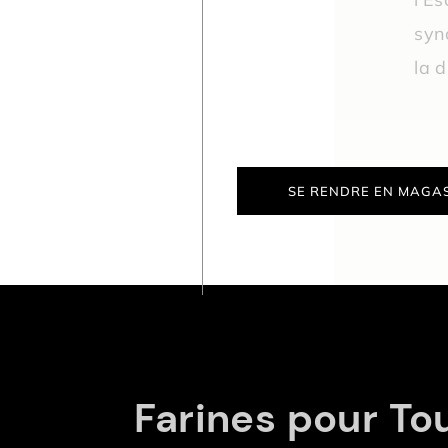
syn
la d
SE RENDRE EN MAGA
Farines pour Tou