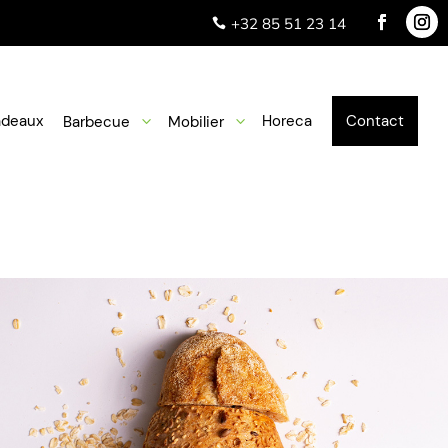
+32 85 51 23 14

deaux
Horeca
Contact
Barbecue
3
Mobilier
3