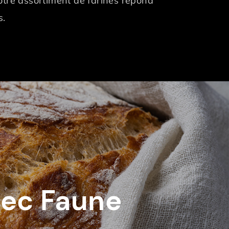
notre assortiment de farines répond
s.
avec Faune