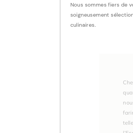
Nous sommes fiers de v
soigneusement sélection
culinaires.
Che
qual
nou
far
tel
l’E