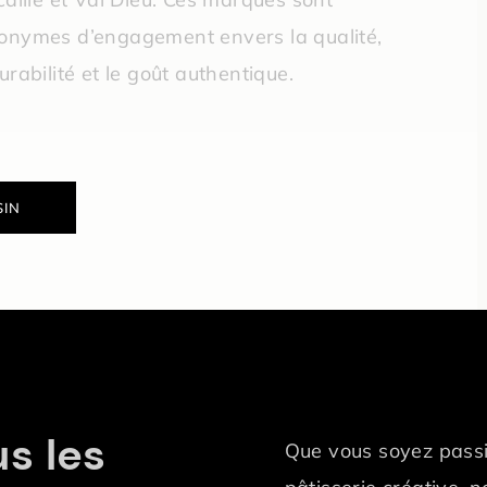
onymes d’engagement envers la qualité,
urabilité et le goût authentique.
SIN
s les
Que vous soyez pass