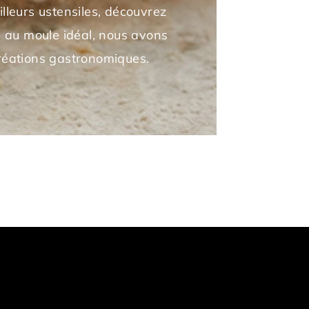
lleurs ustensiles, découvrez
e au moule idéal, nous avons
créations gastronomiques.