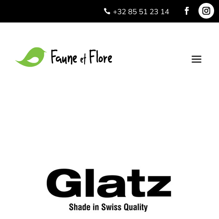
+32 85 51 23 14

a