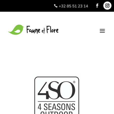
+32 85 51 23 14

a